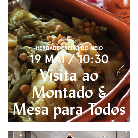
HERDADE FREIXO DO MEIO
19 MAI / 10:30
Visita ao
Montado &
Mesa para Todos