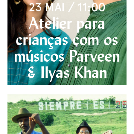
23 MAI / 11:00
Atelier para
crianças com os
músicos Parveen
& Ilyas Khan