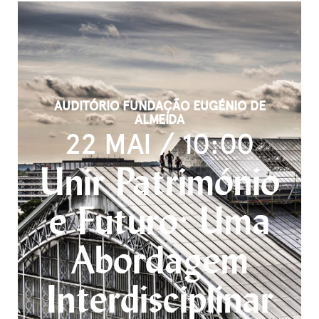
AUDITÓRIO FUNDAÇÃO EUGÉNIO DE
ALMEIDA
22 MAI / 10:00
Unir Património
e Futuro: Uma
Abordagem
Interdisciplinar