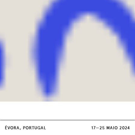
Cada sessão dupla de Concertos tem um
ÉVORA, PORTUGAL
17—25 MAIO 2024
custo único de 3 euros, à venda em: