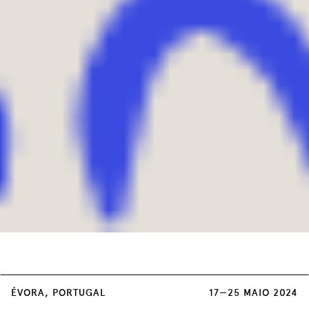
Cada sessão dupla de Concertos tem um
ÉVORA, PORTUGAL
17—25 MAIO 2024
custo único de 3 euros, à venda em: