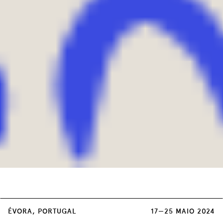
Cada sessão dupla de Concertos tem um
ÉVORA, PORTUGAL
17—25 MAIO 2024
custo único de 3 euros, à venda em: